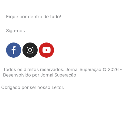
Fique por dentro de tudo!
Siga-nos
F
I
Y
a
n
o
c
s
u
e
t
t
Todos os direitos reservados. Jornal Superação © 2026 -
b
a
u
Desenvolvido por Jornal Superação
o
g
b
Obrigado por ser nosso Leitor.
o
r
e
k
a
-
m
f