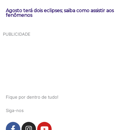
Agosto terá dois eclipses; saiba como assistir aos
fenômenos
PUBLICIDADE
Fique por dentro de tudo!
Siga-nos
F
I
Y