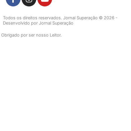
a
n
o
c
s
u
e
t
t
Todos os direitos reservados. Jornal Superação © 2026 -
b
a
u
Desenvolvido por Jornal Superação
o
g
b
Obrigado por ser nosso Leitor.
o
r
e
k
a
-
m
f