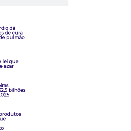
rdio dá
s de cura
 de pulmão
 lei que
e azar
iras
2,5 bilhões
2025
 produtos
que
to