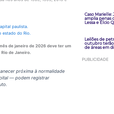
Caso Marielle: 
amplia penas 
Lessa e Élcio 
pital paulista.
o estado do Rio.
Leilões de pe
outubro terão
 mês de janeiro de 2026 deve ter um
de áreas em d
Rio de Janeiro.
PUBLICIDADE
manecer próxima à normalidade
apital — podem registrar
uto.