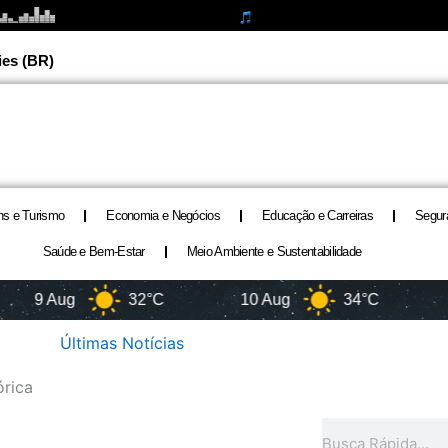
ies (BR)
ns e Turismo
Economia e Negócios
Educação e Carreiras
Segur
Saúde e Bem-Estar
Meio Ambiente e Sustentabilidade
9 Aug
32°C
10 Aug
34°C
11 A
Últimas Notícias
órica
Pesquisar