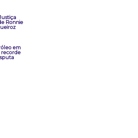
Justiça
de Ronnie
Queiroz
tróleo em
 recorde
isputa