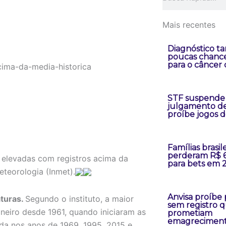
Mais recentes
Diagnóstico ta
poucas chance
para o câncer
STF suspende
julgamento de
proíbe jogos d
Famílias brasile
perderam R$ 6
 elevadas com registros acima da
para bets em 
eteorologia (Inmet).
Anvisa proíbe
aturas.
Segundo o instituto, a maior
sem registro 
neiro desde 1961, quando iniciaram as
prometiam
emagrecimen
ada nos anos de 1969, 1995, 2015 e