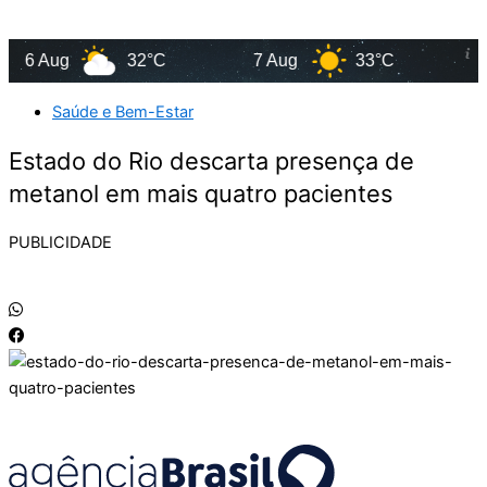
6 Aug
32°C
7 Aug
33°C
8 Au
Saúde e Bem-Estar
Estado do Rio descarta presença de
metanol em mais quatro pacientes
PUBLICIDADE