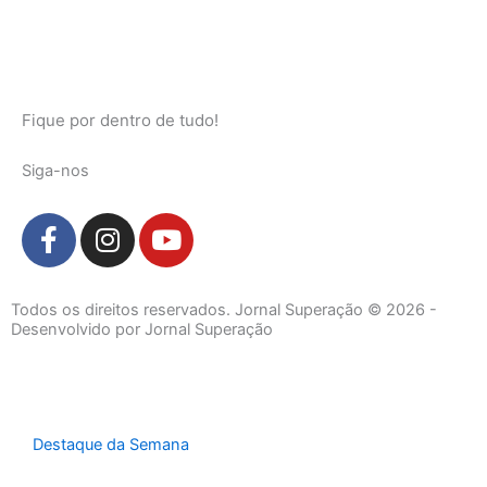
Fique por dentro de tudo!
Siga-nos
F
I
Y
a
n
o
c
s
u
e
t
t
Todos os direitos reservados. Jornal Superação © 2026 -
b
a
u
Desenvolvido por Jornal Superação
o
g
b
o
r
e
k
a
-
m
Destaque da Semana
f