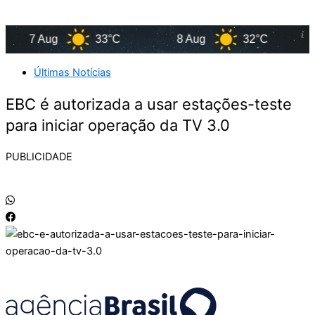
7 Aug
33°C
8 Aug
32°C
9
Últimas Notícias
EBC é autorizada a usar estações-teste
para iniciar operação da TV 3.0
PUBLICIDADE