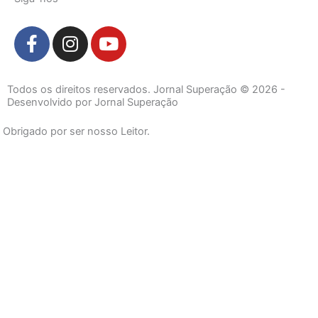
F
I
Y
a
n
o
c
s
u
e
t
t
Todos os direitos reservados. Jornal Superação © 2026 -
b
a
u
Desenvolvido por Jornal Superação
o
g
b
Obrigado por ser nosso Leitor.
o
r
e
k
a
-
m
f