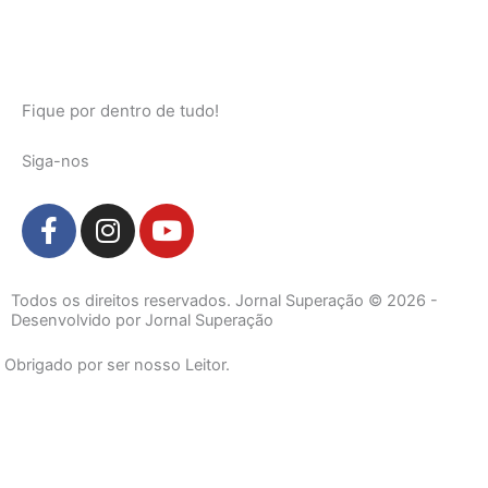
Fique por dentro de tudo!
Siga-nos
F
I
Y
a
n
o
c
s
u
e
t
t
Todos os direitos reservados. Jornal Superação © 2026 -
b
a
u
Desenvolvido por Jornal Superação
o
g
b
Obrigado por ser nosso Leitor.
o
r
e
k
a
-
m
f