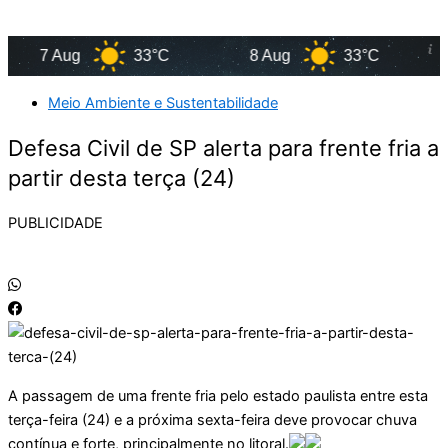
7 Aug
33°C
8 Aug
33°C
9
Meio Ambiente e Sustentabilidade
Defesa Civil de SP alerta para frente fria a
partir desta terça (24)
PUBLICIDADE
A passagem de uma frente fria pelo estado paulista entre esta
terça-feira (24) e a próxima sexta-feira deve provocar chuva
contínua e forte, principalmente no litoral.