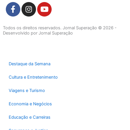
F
I
Y
a
n
o
c
s
u
e
t
t
Todos os direitos reservados. Jornal Superação © 2026 -
b
a
u
Desenvolvido por Jornal Superação
o
g
b
o
r
e
k
a
-
m
Destaque da Semana
f
Cultura e Entretenimento
Viagens e Turismo
Economia e Negócios
Educação e Carreiras