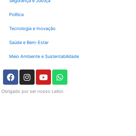
Segurança e Justiça
Política
Tecnologia e Inovação
Saúde e Bem-Estar
Meio Ambiente e Sustentabilidade
F
I
Y
W
a
n
o
h
c
s
u
a
Obrigado por ser nosso Leitor.
e
t
t
t
b
a
u
s
o
g
b
a
o
r
e
p
k
a
p
m