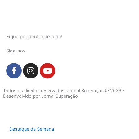
Fique por dentro de tudo!
Siga-nos
F
I
Y
a
n
o
c
s
u
e
t
t
Todos os direitos reservados. Jornal Superação © 2026 -
b
a
u
Desenvolvido por Jornal Superação
o
g
b
o
r
e
k
a
-
m
Destaque da Semana
f