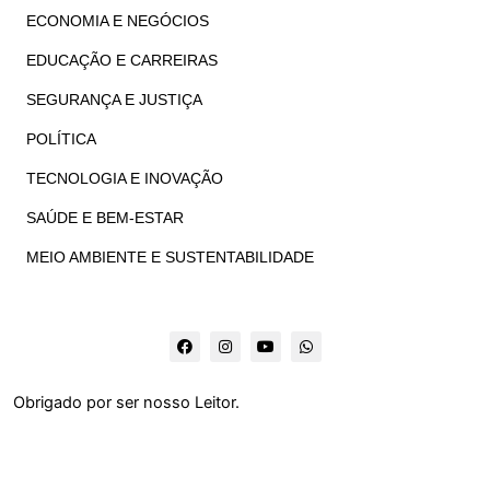
ECONOMIA E NEGÓCIOS
EDUCAÇÃO E CARREIRAS
SEGURANÇA E JUSTIÇA
POLÍTICA
TECNOLOGIA E INOVAÇÃO
SAÚDE E BEM-ESTAR
MEIO AMBIENTE E SUSTENTABILIDADE
F
I
Y
W
a
n
o
h
c
s
u
a
e
t
t
t
b
a
u
s
Obrigado por ser nosso Leitor.
o
g
b
a
o
r
e
p
k
a
p
m