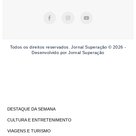
F
I
Y
a
n
o
c
s
u
e
t
t
b
a
u
o
g
b
o
r
e
Todos os direitos reservados. Jornal Superação © 2026 -
k
a
-
m
Desenvolvido por Jornal Superação
f
DESTAQUE DA SEMANA
CULTURA E ENTRETENIMENTO
VIAGENS E TURISMO