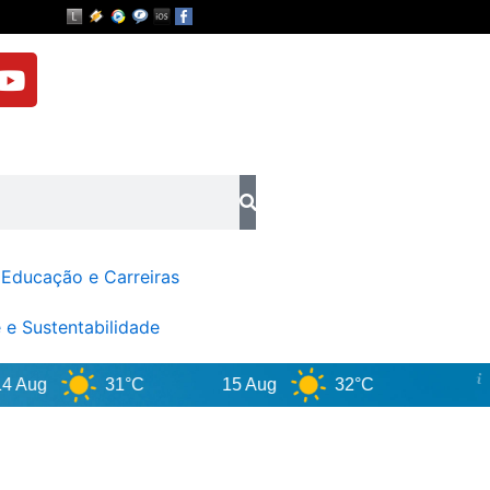
Y
o
u
t
u
b
e
Educação e Carreiras
 e Sustentabilidade
ug
31°C
15 Aug
32°C
Go