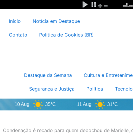
Ir
para
o
Inicio
Notícia em Destaque
conteúdo
Contato
Política de Cookies (BR)
Destaque da Semana
Cultura e Entretenime
Segurança e Justiça
Política
Tecnolo
10 Aug
35°C
11 Aug
31°C
1
Condenação é recado para quem debochou de Marielle, di