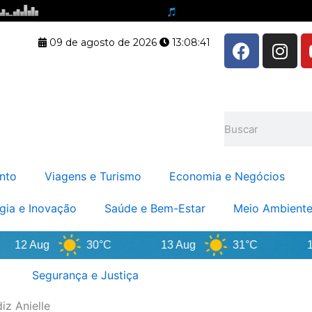
F
I
09 de agosto de 2026
13:08:42
a
n
c
s
e
t
b
a
Pesquisar
o
g
o
r
k
a
nto
Viagens e Turismo
Economia e Negócios
m
gia e Inovação
Saúde e Bem-Estar
Meio Ambiente
2 Aug
30°C
13 Aug
31°C
14 A
Segurança e Justiça
z Anielle