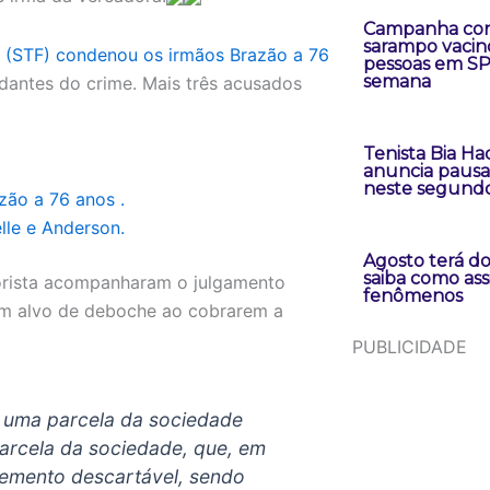
Campanha con
sarampo vacin
l (STF) condenou os irmãos Brazão a 76
pessoas em S
semana
antes do crime. Mais três acusados
Tenista Bia H
anuncia pausa 
neste segund
zão a 76 anos .
lle e Anderson.
Agosto terá doi
saiba como assi
torista acompanharam o julgamento
fenômenos
ram alvo de deboche ao cobrarem a
PUBLICIDADE
 uma parcela da sociedade
arcela da sociedade, que, em
elemento descartável, sendo