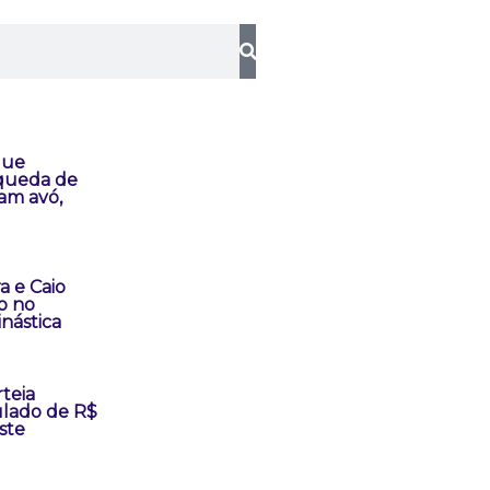
que
queda de
am avó,
a e Caio
o no
inástica
teia
lado de R$
ste