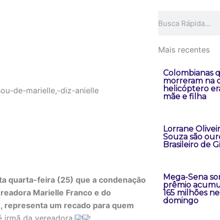
Pesquisar
Mais recentes
Colombianas 
morreram na 
helicóptero er
mãe e filha
Lorrane Oliveir
Souza são our
Brasileiro de G
Mega-Sena sor
sta quarta-feira (25) que a condenação
prêmio acumu
readora Marielle Franco e do
165 milhões ne
domingo
o, representa um recado para quem
 é irmã da vereadora.