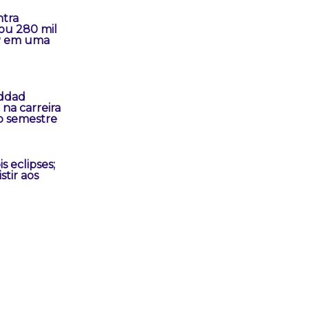
tra
ou 280 mil
P em uma
addad
na carreira
o semestre
s eclipses;
stir aos