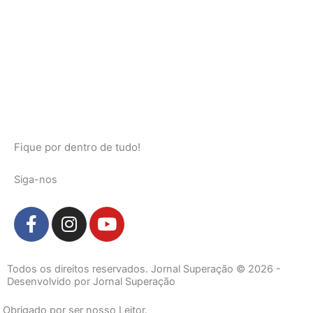
Fique por dentro de tudo!
Siga-nos
F
I
Y
a
n
o
c
s
u
e
t
t
Todos os direitos reservados. Jornal Superação © 2026 -
b
a
u
Desenvolvido por Jornal Superação
o
g
b
Obrigado por ser nosso Leitor.