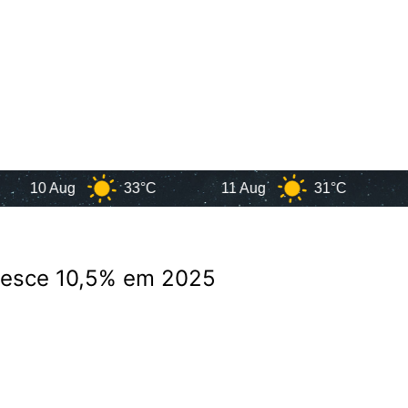
0 Aug
33°C
11 Aug
31°C
12 Au
cresce 10,5% em 2025