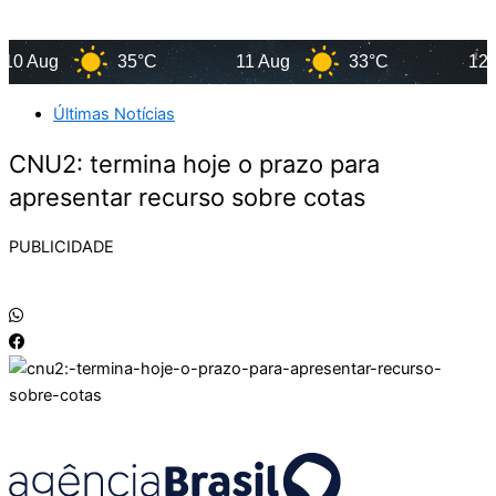
 Aug
35°C
11 Aug
33°C
12 Au
Últimas Notícias
CNU2: termina hoje o prazo para
apresentar recurso sobre cotas
PUBLICIDADE