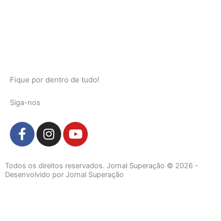
Fique por dentro de tudo!
Siga-nos
F
I
Y
a
n
o
c
s
u
e
t
t
Todos os direitos reservados. Jornal Superação © 2026 -
b
a
u
Desenvolvido por Jornal Superação
o
g
b
o
r
e
k
a