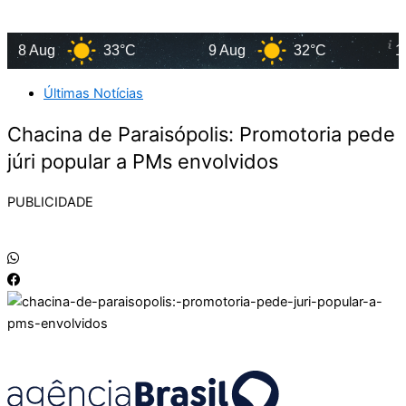
8 Aug
33°C
9 Aug
32°C
10 A
Últimas Notícias
Chacina de Paraisópolis: Promotoria pede
júri popular a PMs envolvidos
PUBLICIDADE