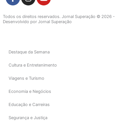
a
n
o
c
s
u
e
t
t
Todos os direitos reservados. Jornal Superação © 2026 -
b
a
u
Desenvolvido por Jornal Superação
o
g
b
o
r
e
k
a
-
m
Destaque da Semana
f
Cultura e Entretenimento
Viagens e Turismo
Economia e Negócios
Educação e Carreiras
Segurança e Justiça