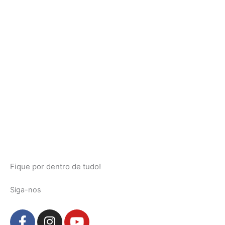
Fique por dentro de tudo!
Siga-nos
F
I
Y