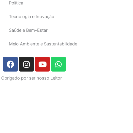
Política
Tecnologia e Inovação
Saúde e Bem-Estar
Meio Ambiente e Sustentabilidade
F
I
Y
W
a
n
o
h
c
s
u
a
Obrigado por ser nosso Leitor.
e
t
t
t
b
a
u
s
o
g
b
a
o
r
e
p
k
a
p
m