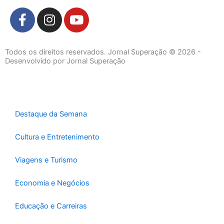
F
I
Y
a
n
o
c
s
u
e
t
t
Todos os direitos reservados. Jornal Superação © 2026 -
b
a
u
Desenvolvido por Jornal Superação
o
g
b
o
r
e
k
a
-
m
Destaque da Semana
f
Cultura e Entretenimento
Viagens e Turismo
Economia e Negócios
Educação e Carreiras