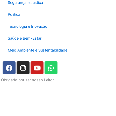
Segurança e Justiça
Política
Tecnologia e Inovação
Saúde e Bem-Estar
Meio Ambiente e Sustentabilidade
F
I
Y
W
a
n
o
h
c
s
u
a
Obrigado por ser nosso Leitor.
e
t
t
t
b
a
u
s
o
g
b
a
o
r
e
p
k
a
p