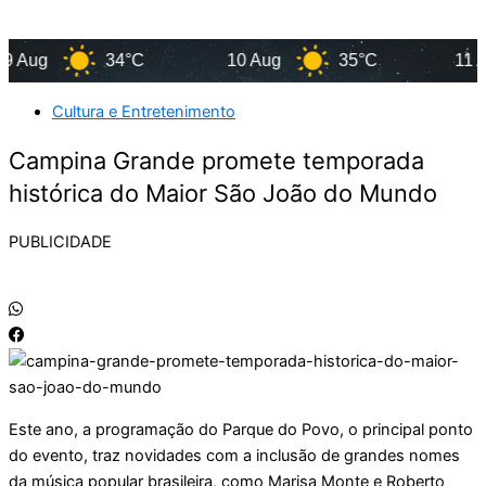
Aug
34°C
10 Aug
35°C
11 Aug
Cultura e Entretenimento
Campina Grande promete temporada
histórica do Maior São João do Mundo
PUBLICIDADE
Este ano, a programação do Parque do Povo, o principal ponto
do evento, traz novidades com a inclusão de grandes nomes
da música popular brasileira, como Marisa Monte e Roberto