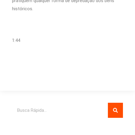
pratiquem qualquer forma de depredação dos bens
históricos.
1:44
Pesquisar