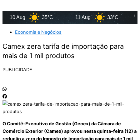
10 Aug
35°C
11 Aug
33°C
12
Economia e Negócios
Camex zera tarifa de importação para
mais de 1 mil produtos
PUBLICIDADE
O Comitê-Executivo de Gestão (Gecex) da Câmara de
Comércio Exterior (Camex) aprovou nesta quinta-feira (12) a
redução a zero do Imposto de Importação para mais de 1 mil