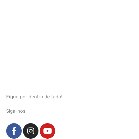
Fique por dentro de tudo!
Siga-nos
F
I
Y
a
n
o