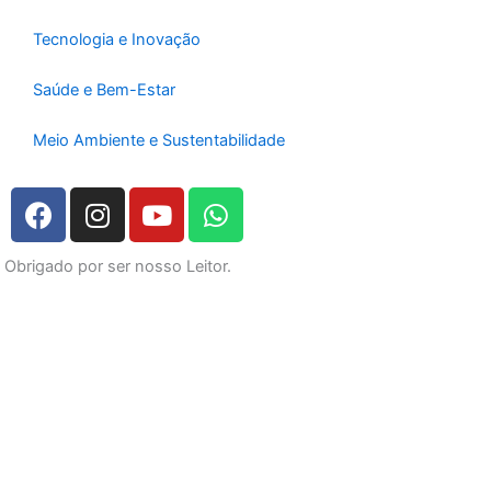
Tecnologia e Inovação
Saúde e Bem-Estar
Meio Ambiente e Sustentabilidade
F
I
Y
W
a
n
o
h
c
s
u
a
Obrigado por ser nosso Leitor.
e
t
t
t
b
a
u
s
o
g
b
a
o
r
e
p
k
a
p
m