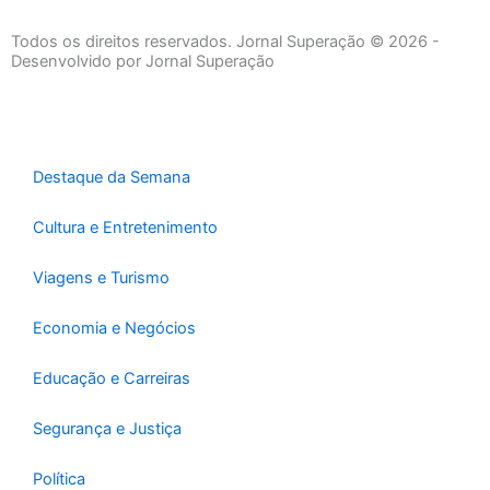
c
s
u
e
t
t
Todos os direitos reservados. Jornal Superação © 2026 -
b
a
u
Desenvolvido por Jornal Superação
o
g
b
o
r
e
k
a
-
m
Destaque da Semana
f
Cultura e Entretenimento
Viagens e Turismo
Economia e Negócios
Educação e Carreiras
Segurança e Justiça
Política