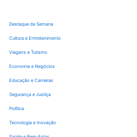
o
g
b
o
r
e
k
a
-
m
Destaque da Semana
f
Cultura e Entretenimento
Viagens e Turismo
Economia e Negócios
Educação e Carreiras
Segurança e Justiça
Política
Tecnologia e Inovação
Saúde e Bem-Estar