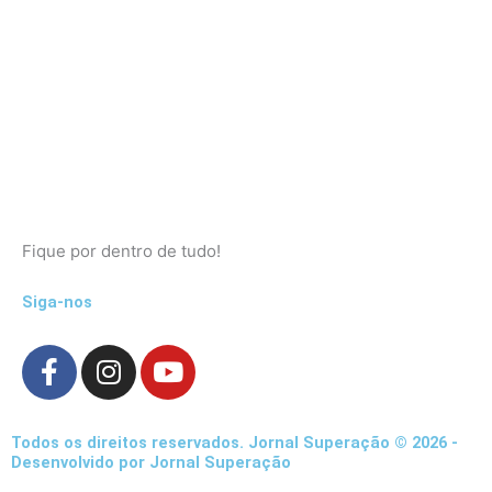
Fique por dentro de tudo!
Siga-nos
F
I
Y
a
n
o
c
s
u
e
t
t
Todos os direitos reservados. Jornal Superação © 2026 -
b
a
u
Desenvolvido por Jornal Superação