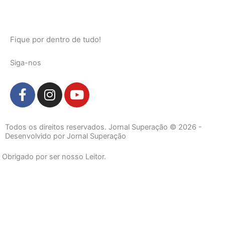
Fique por dentro de tudo!
Siga-nos
F
I
Y
a
n
o
c
s
u
e
t
t
Todos os direitos reservados. Jornal Superação © 2026 -
b
a
u
Desenvolvido por Jornal Superação
o
g
b
Obrigado por ser nosso Leitor.
o
r
e
k
a
-
m
f