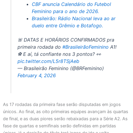
CBF anuncia Calendário do Futebol
Feminino para o ano de 2026.
Brasileirão: Rádio Nacional leva ao ar
duelo entre Grêmio e Botafogo.
🚨 DATAS E HORÁRIOS CONFIRMADOS pra
primeira rodada do
#BrasileirãoFeminino
A1!
⚽ E aí, tá confiante nos 3 pontos? 👀
pic.twitter.com/L5r8TSjAeb
— Brasileirão Feminino (@BRFeminino)
February 4, 2026
As 17 rodadas da primeira fase serão disputadas em jogos
únicos. Ao final, as oito primeiras equipes avançam às quartas
de final, e as duas piores serão rebaixadas para a Série A2. As
fase de quartas e semifinais serão definidas em partidas
únicas, já a decisão do título terá jogos de ida e volta.