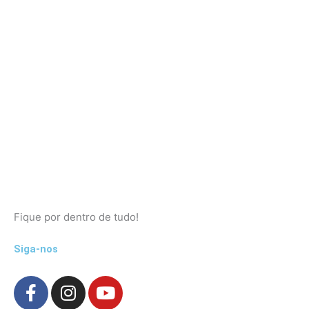
Fique por dentro de tudo!
Siga-nos
F
I
Y
a
n
o