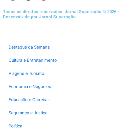
c
s
u
e
t
t
Todos os direitos reservados. Jornal Superação © 2026 -
b
a
u
Desenvolvido por Jornal Superação
o
g
b
o
r
e
k
a
-
m
Destaque da Semana
f
Cultura e Entretenimento
Viagens e Turismo
Economia e Negócios
Educação e Carreiras
Segurança e Justiça
Política