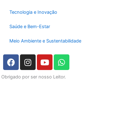
Tecnologia e Inovação
Saúde e Bem-Estar
Meio Ambiente e Sustentabilidade
F
I
Y
W
a
n
o
h
c
s
u
a
Obrigado por ser nosso Leitor.
e
t
t
t
b
a
u
s
o
g
b
a
o
r
e
p
k
a
p
m