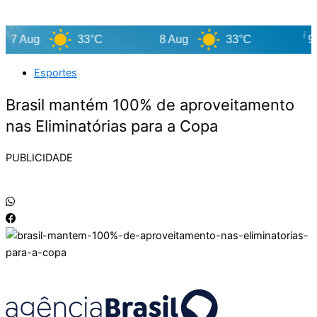
7 Aug
33°C
8 Aug
33°C
9 Au
Esportes
Brasil mantém 100% de aproveitamento
nas Eliminatórias para a Copa
PUBLICIDADE