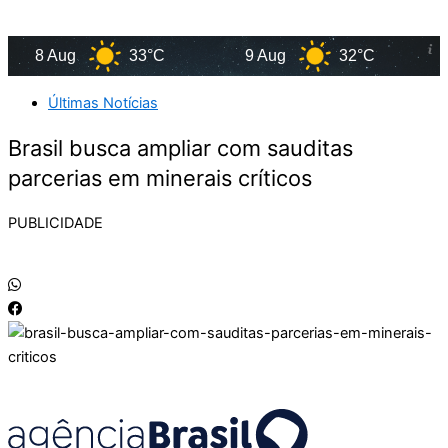
8 Aug
33°C
9 Aug
32°C
10
Últimas Notícias
Brasil busca ampliar com sauditas
parcerias em minerais críticos
PUBLICIDADE