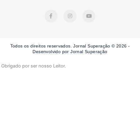
F
I
Y
a
n
o
c
s
u
e
t
t
b
a
u
o
g
b
o
r
e
Todos os direitos reservados. Jornal Superação © 2026 -
k
a
-
m
Desenvolvido por Jornal Superação
f
Obrigado por ser nosso Leitor.