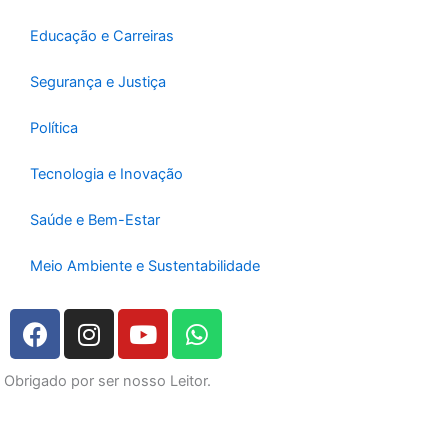
Educação e Carreiras
Segurança e Justiça
Política
Tecnologia e Inovação
Saúde e Bem-Estar
Meio Ambiente e Sustentabilidade
F
I
Y
W
a
n
o
h
c
s
u
a
Obrigado por ser nosso Leitor.
e
t
t
t
b
a
u
s
o
g
b
a