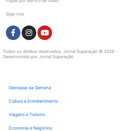
Fique por dentro de tudo!
Siga-nos
F
I
Y
a
n
o
c
s
u
e
t
t
Todos os direitos reservados. Jornal Superação © 2026 -
b
a
u
Desenvolvido por Jornal Superação
o
g
b
o
r
e
k
a
-
m
Destaque da Semana
f
Cultura e Entretenimento
Viagens e Turismo
Economia e Negócios