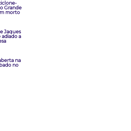
iclone-
io Grande
um morto
e Jaques
 adiado a
esa
aberta na
ábado no