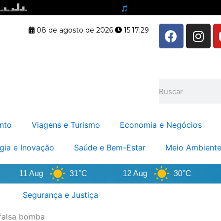
F
I
08 de agosto de 2026
15:17:30
a
n
c
s
e
t
b
a
Pesquisar
o
g
o
r
k
a
nto
Viagens e Turismo
Economia e Negócios
m
gia e Inovação
Saúde e Bem-Estar
Meio Ambiente
11 Aug
31°C
12 Aug
30°C
1
Segurança e Justiça
 falsa bomba