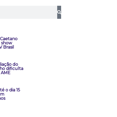
 Caetano
a show
 Brasil
liação do
ho dificulta
a AME
é o dia 15
em
nos