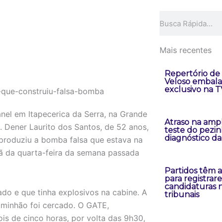
Pesquisar
Mais recentes
Repertório de
Veloso embal
exclusivo na TV
nel em Itapecerica da Serra, na Grande
Atraso na amp
. Dener Laurito dos Santos, de 52 anos,
teste do pezin
diagnóstico d
 produziu a bomba falsa que estava na
ã da quarta-feira da semana passada
Partidos têm at
para registrar
candidaturas 
ado e que tinha explosivos na cabine. A
tribunais
caminhão foi cercado. O GATE,
s de cinco horas, por volta das 9h30,