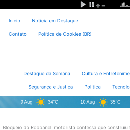
Ir
para
o
Inicio
Notícia em Destaque
conteúdo
Contato
Política de Cookies (BR)
Destaque da Semana
Cultura e Entretenime
Segurança e Justiça
Política
Tecnolo
9 Aug
34°C
10 Aug
35°C
Bloqueio do Rodoanel: motorista confessa que construiu