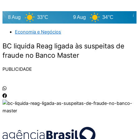
ug
33°C
9 Aug
34°C
10 Aug
Economia e Negócios
BC liquida Reag ligada às suspeitas de
fraude no Banco Master
PUBLICIDADE