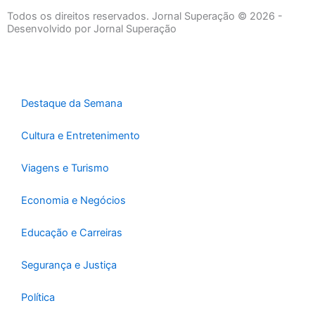
e
t
t
Todos os direitos reservados. Jornal Superação © 2026 -
b
a
u
Desenvolvido por Jornal Superação
o
g
b
o
r
e
k
a
-
m
Destaque da Semana
f
Cultura e Entretenimento
Viagens e Turismo
Economia e Negócios
Educação e Carreiras
Segurança e Justiça
Política