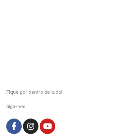
Fique por dentro de tudo!
Siga-nos
F
I
Y
a
n
o
c
s
u