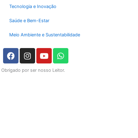
Tecnologia e Inovação
Saúde e Bem-Estar
Meio Ambiente e Sustentabilidade
F
I
Y
W
a
n
o
h
c
s
u
a
Obrigado por ser nosso Leitor.
e
t
t
t
b
a
u
s
o
g
b
a
o
r
e
p
k
a
p
m