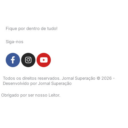
Fique por dentro de tudo!
Siga-nos
F
I
Y
a
n
o
c
s
u
e
t
t
Todos os direitos reservados. Jornal Superação © 2026 -
b
a
u
Desenvolvido por Jornal Superação
o
g
b
Obrigado por ser nosso Leitor.
o
r
e
k
a
-
m
f