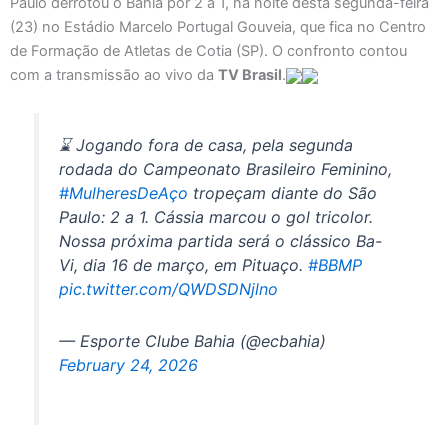
Paulo derrotou o Bahia por 2 a 1, na noite desta segunda-feira
(23) no Estádio Marcelo Portugal Gouveia, que fica no Centro
de Formação de Atletas de Cotia (SP). O confronto contou
com a transmissão ao vivo da
TV Brasil
.
⌛ Jogando fora de casa, pela segunda
rodada do Campeonato Brasileiro Feminino,
#MulheresDeAço
tropeçam diante do São
Paulo: 2 a 1. Cássia marcou o gol tricolor.
Nossa próxima partida será o clássico Ba-
Vi, dia 16 de março, em Pituaço.
#BBMP
pic.twitter.com/QWDSDNjlno
— Esporte Clube Bahia (@ecbahia)
February 24, 2026