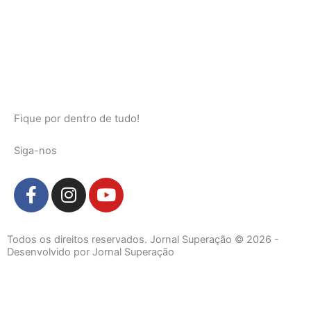
Fique por dentro de tudo!
Siga-nos
F
I
Y
a
n
o
c
s
u
e
t
t
Todos os direitos reservados. Jornal Superação © 2026 -
b
a
u
Desenvolvido por Jornal Superação
o
g
b
o
r
e
k
a