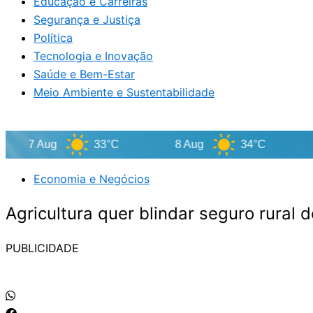
Educação e Carreiras
Segurança e Justiça
Política
Tecnologia e Inovação
Saúde e Bem-Estar
Meio Ambiente e Sustentabilidade
7 Aug
33°C
8 Aug
34°C
9 Au
Economia e Negócios
Agricultura quer blindar seguro rural
PUBLICIDADE