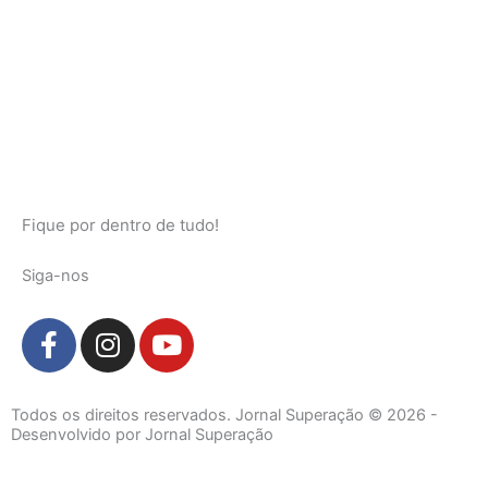
Fique por dentro de tudo!
Siga-nos
F
I
Y
a
n
o
c
s
u
e
t
t
Todos os direitos reservados. Jornal Superação © 2026 -
b
a
u
Desenvolvido por Jornal Superação
o
g
b