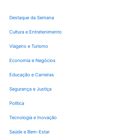
o
r
e
k
a
-
m
Destaque da Semana
f
Cultura e Entretenimento
Viagens e Turismo
Economia e Negócios
Educação e Carreiras
Segurança e Justiça
Política
Tecnologia e Inovação
Saúde e Bem-Estar