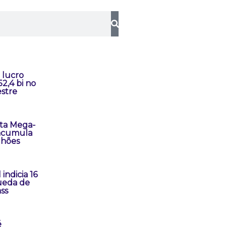
 lucro
52,4 bi no
stre
ta Mega-
 acumula
lhões
 indicia 16
ueda de
ss
é