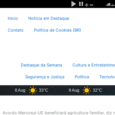
Ir
para
o
Inicio
Notícia em Destaque
conteúdo
Contato
Política de Cookies (BR)
Destaque da Semana
Cultura e Entretenime
Segurança e Justiça
Política
Tecnolo
8 Aug
33°C
9 Aug
32°C
1
Acordo Mercosul-UE beneficiará agricultura familiar, diz 