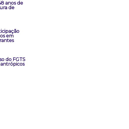
8 anos de
tura de
ticipação
os em
rantes
uso do FGTS
lantrópicos