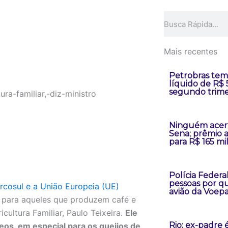
Pesquisar
Mais recentes
Petrobras tem
líquido de R$ 
segundo trime
Ninguém acer
Sena; prêmio
para R$ 165 mi
Polícia Federal
pessoas por q
rcosul e a União Europeia (UE)
avião da Voepa
ue para aqueles que produzem café e
cultura Familiar, Paulo Teixeira.
Ele
Rio: ex-padre 
eos, em especial para os queijos de