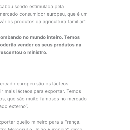
acabou sendo estimulada pela
o mercado consumidor europeu, que é um
rios produtos da agricultura familiar”.
á bombando no mundo inteiro. Temos
poderão vender os seus produtos na
rescentou o ministro.
ercado europeu são os lácteos
zir mais lácteos para exportar. Temos
iros, que são muito famosos no mercado
do externo”.
ortar queijo mineiro para a França.
e Mercosul e União Europeia”, disse.