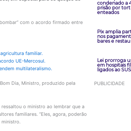
condenado a 4
prisão por tor
enteados
ai bombar” com o acordo firmado entre
Pix amplia par
nos pagament
bares e restau
gricultura familiar.
Lei prorroga 
 acordo UE-Mercosul.
em hospitais fi
endem multilateralismo.
ligados ao SUS
 Bom Dia, Ministro, produzido pela
PUBLICIDADE
, ressaltou o ministro ao lembrar que a
ores familiares. “Eles, agora, poderão
 ministro.