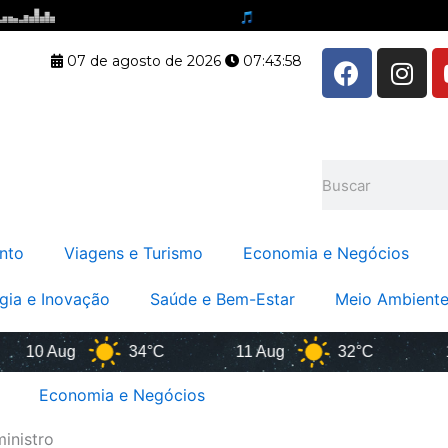
F
I
07 de agosto de 2026
07:43:58
a
n
c
s
e
t
b
a
Pesquisar
o
g
o
r
k
a
nto
Viagens e Turismo
Economia e Negócios
m
gia e Inovação
Saúde e Bem-Estar
Meio Ambiente
0 Aug
34°C
11 Aug
32°C
12 A
Economia e Negócios
ministro