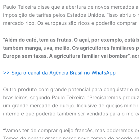
Paulo Teixeira disse que a abertura de novos mercados 
imposição de tarifas pelos Estados Unidos. “Isso abriu 
mercado rico. Os europeus são ricos e poderão comprar vá
“Além do café, tem as frutas. O açaí, por exemplo, est
também manga, uva, melão. Os agricultores familiares 
Europa sem taxas. A agricultura familiar vai bombar”, ac
>> Siga o canal da Agência Brasil no WhatsApp
Outro produto com grande potencial para conquistar o m
brasileiros, segundo Paulo Teixeira. “Precisaremos produ
um grande mercado de queijo. Inclusive de queijos mine
interno e que poderão também ser vendidos para o merca
“Vamos ter de comprar queijo francês, mas poderemos exp
Temos de pensar grande nesse novo tempo de acordo entr