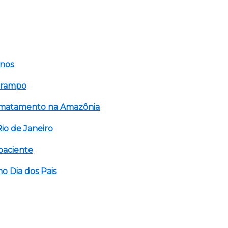
enos
sarampo
smatamento na Amazônia
io de Janeiro
paciente
o Dia dos Pais