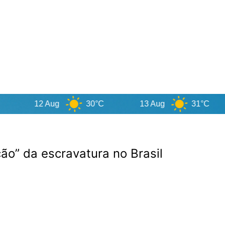
12 Aug
30°C
13 Aug
31°C
1
ção” da escravatura no Brasil