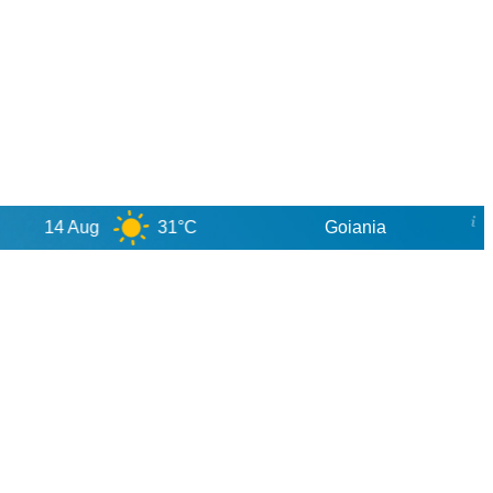
4 Aug
31°C
Goiania
8 Au