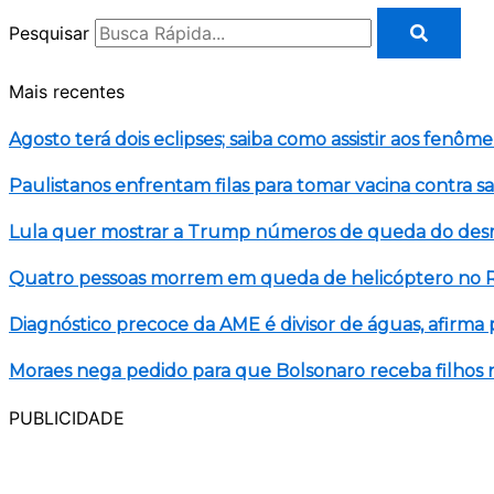
Pesquisar
Mais recentes
Agosto terá dois eclipses; saiba como assistir aos fenôm
Paulistanos enfrentam filas para tomar vacina contra 
Lula quer mostrar a Trump números de queda do de
Quatro pessoas morrem em queda de helicóptero no R
Diagnóstico precoce da AME é divisor de águas, afirma 
Moraes nega pedido para que Bolsonaro receba filhos n
PUBLICIDADE